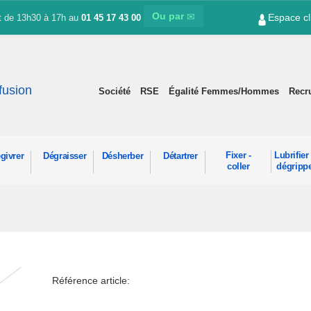
Ou par
Espace cl
et de 13h30 à 17h au
01 45 17 43 00
ffusion
Société
RSE
Égalité Femmes/Hommes
Recr
Fixer -
Lubrifier 
givrer
Dégraisser
Désherber
Détartrer
coller
dégripp
Référence article: