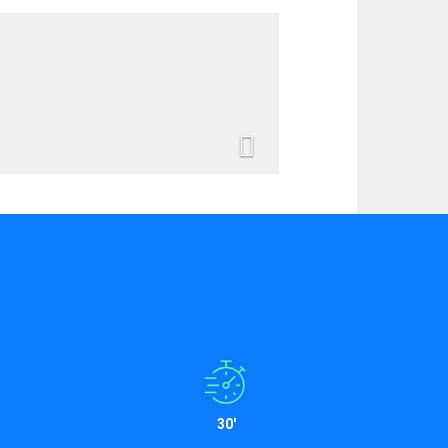
Next
30'