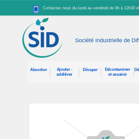
Panneau de gestion des cookies
Contactez nous du lundi au vendredi de 9h à 12h30 
Société Industrielle de Di
Ajouter -
Décontaminer
Absorber
Décaper
Dé
additiver
et assainir