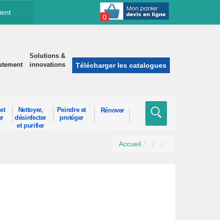
ient
0
Solutions &
utement
innovations
Télécharger les catalogues
et
Nettoyer,
Peindre et
Rénover
er
désinfecter
protéger
et purifier
Accueil