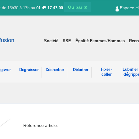
Ou par
Espace cl
et de 13h30 à 17h au
01 45 17 43 00
ffusion
Société
RSE
Égalité Femmes/Hommes
Recr
Fixer -
Lubrifier 
givrer
Dégraisser
Désherber
Détartrer
coller
dégripp
Référence article: