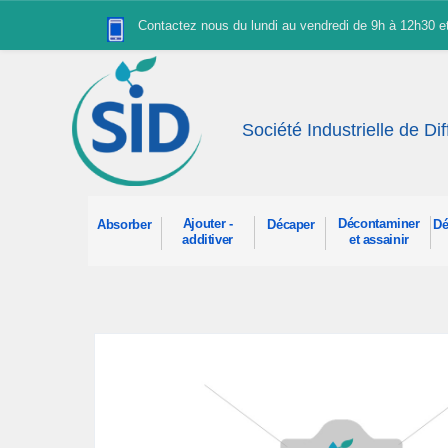
Panneau de gestion des cookies
Contactez nous du lundi au vendredi de 9h à 12h30 
Société Industrielle de Di
Ajouter -
Décontaminer
Absorber
Décaper
Dé
additiver
et assainir