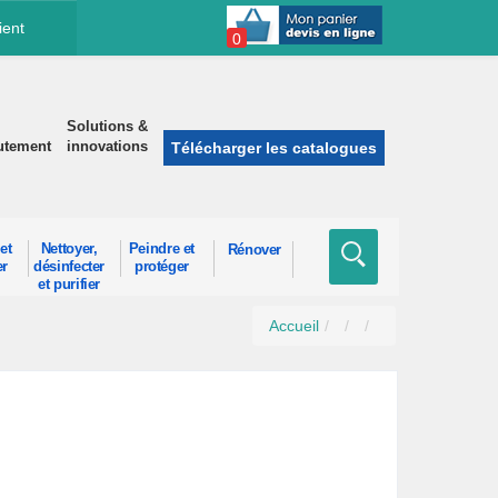
ient
0
Solutions &
utement
innovations
Télécharger les catalogues
et
Nettoyer,
Peindre et
Rénover
er
désinfecter
protéger
et purifier
Accueil