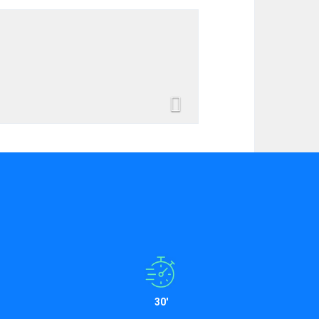
Next
30'