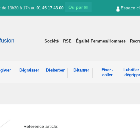
Ou par
Espace cl
et de 13h30 à 17h au
01 45 17 43 00
ffusion
Société
RSE
Égalité Femmes/Hommes
Recr
Fixer -
Lubrifier 
givrer
Dégraisser
Désherber
Détartrer
coller
dégripp
Référence article: