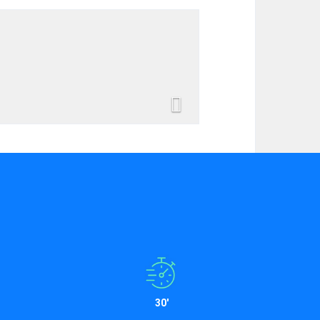
Next
30'