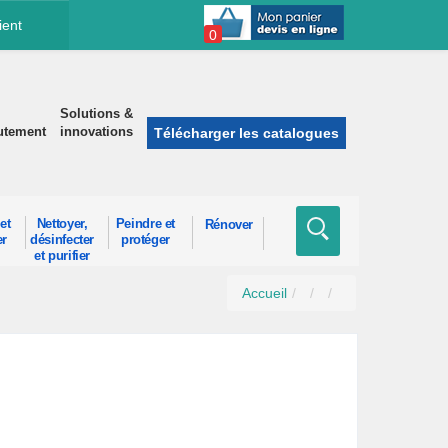
ient
0
Solutions &
utement
innovations
Télécharger les catalogues
et
Nettoyer,
Peindre et
Rénover
er
désinfecter
protéger
et purifier
Accueil