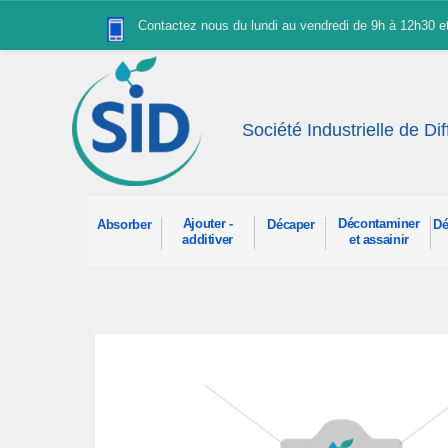
Panneau de gestion des cookies
Contactez nous du lundi au vendredi de 9h à 12h30 
Société Industrielle de Di
Ajouter -
Décontaminer
Absorber
Décaper
Dé
additiver
et assainir