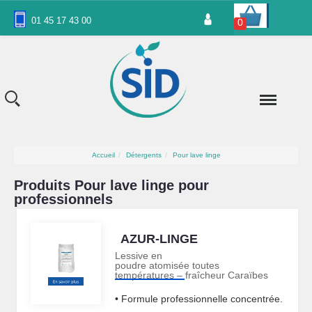
Panneau de gestion des cookies
01 45 17 43 00
0
Accueil
Détergents
Pour lave linge
Produits Pour lave linge pour
professionnels
AZUR-LINGE
Lessive en
poudre atomisée toutes
températures – fraîcheur Caraïbes
• Formule professionnelle concentrée.