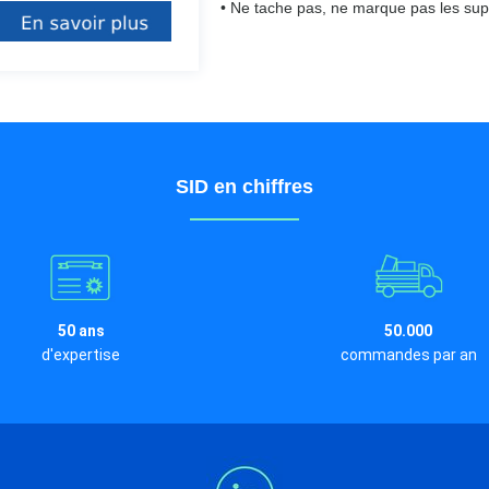
• Ne tache pas, ne marque pas les supp
SID en chiffres
50 ans
50.000
d'expertise
commandes par an