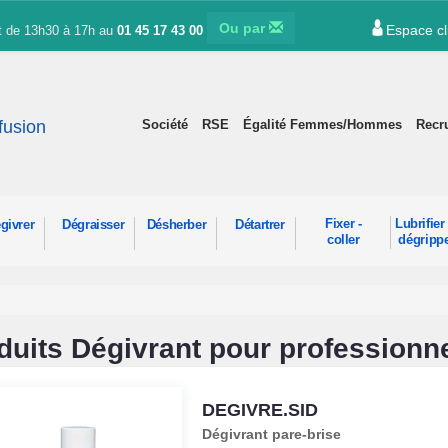
Ou par
Espace cl
et de 13h30 à 17h au
01 45 17 43 00
ffusion
Société
RSE
Égalité Femmes/Hommes
Recr
Fixer -
Lubrifier 
givrer
Dégraisser
Désherber
Détartrer
coller
dégripp
duits Dégivrant pour professionn
DEGIVRE.SID
Dégivrant pare-brise