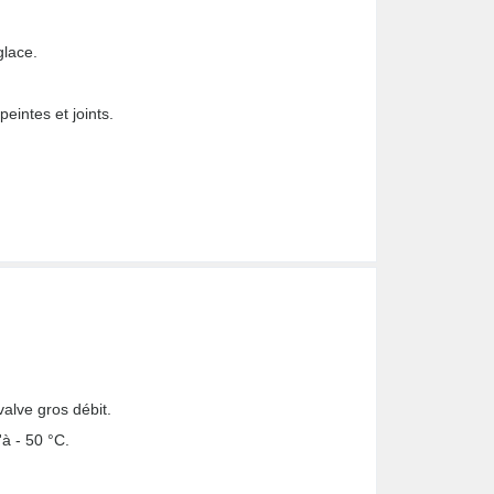
glace.
peintes et joints.
alve gros débit.
'à - 50 °C.