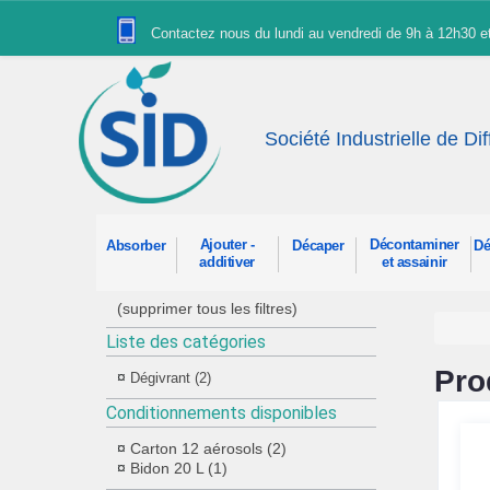
Panneau de gestion des cookies
Contactez nous du lundi au vendredi de 9h à 12h30 
Société Industrielle de Di
Ajouter -
Décontaminer
Absorber
Décaper
Dé
additiver
et assainir
(supprimer tous les filtres)
Liste des catégories
Pro
Dégivrant (2)
Conditionnements disponibles
Carton 12 aérosols (2)
Bidon 20 L (1)