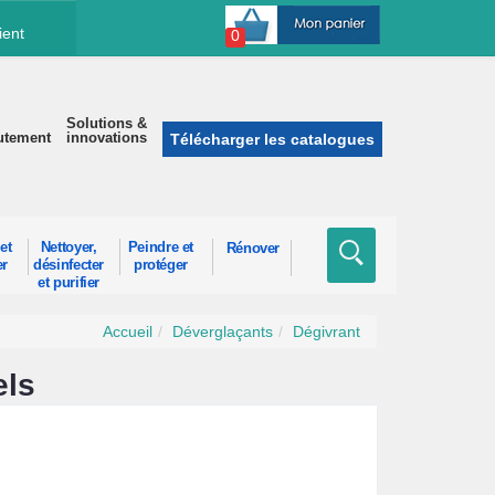
ient
0
Solutions &
utement
innovations
Télécharger les catalogues
et
Nettoyer,
Peindre et
Rénover
er
désinfecter
protéger
et purifier
Accueil
Déverglaçants
Dégivrant
els