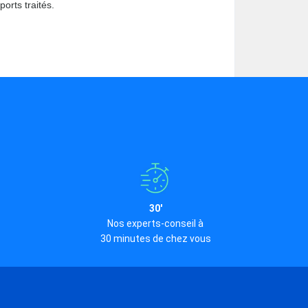
orts traités.
30'
Nos experts-conseil à
30 minutes de chez vous