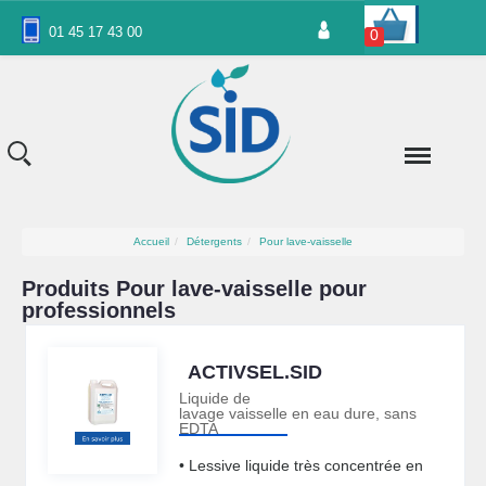
Panneau de gestion des cookies
01 45 17 43 00
0
Accueil
Détergents
Pour lave-vaisselle
Produits Pour lave-vaisselle pour
professionnels
ACTIVSEL.SID
Liquide de
lavage vaisselle en eau dure, sans
EDTA
• Lessive liquide très concentrée en