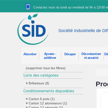
Panneau de gestion des cookies
Contactez nous du lundi au vendredi de 9h à 12h30 
Société Industrielle de Di
Ajouter -
Décontaminer
Absorber
Décaper
Dé
additiver
et assainir
(supprimer tous les filtres)
Liste des catégories
Pro
Brillanteurs (8)
Conditionnements disponibles
Carton 6 pots (1)
Carton 12 atomiseurs (1)
Carton 12 aérosols (1)