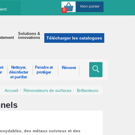
ient
0
Solutions &
utement
innovations
Télécharger les catalogues
et
Nettoyer,
Peindre et
Rénover
er
désinfecter
protéger
et purifier
Accueil
Rénovateurs de surfaces
Brillanteurs
nnels
noxydables, des métaux cuivreux et des