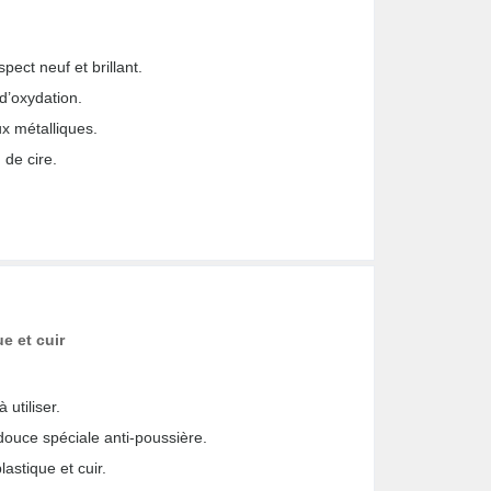
ect neuf et brillant.
 d’oxydation.
ux métalliques.
 de cire.
e et cuir
 utiliser.
douce spéciale anti-poussière.
astique et cuir.