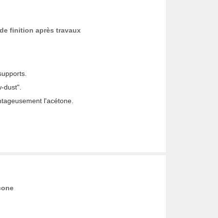
de finition après travaux
supports.
w-dust".
ntageusement l'acétone.
cone