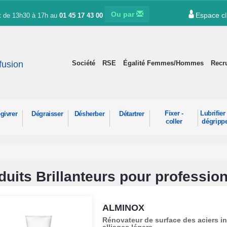
Ou par
Espace cl
et de 13h30 à 17h au
01 45 17 43 00
ffusion
Société
RSE
Égalité Femmes/Hommes
Recr
Fixer -
Lubrifier 
givrer
Dégraisser
Désherber
Détartrer
coller
dégripp
duits Brillanteurs pour professio
ALMINOX
Rénovateur de surface des aciers i