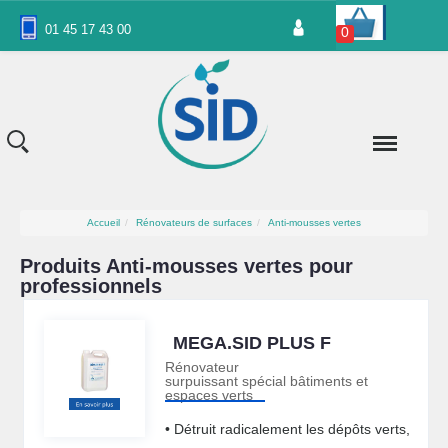
Panneau de gestion des cookies
01 45 17 43 00
0
Accueil
Rénovateurs de surfaces
Anti-mousses vertes
Produits Anti-mousses vertes pour
professionnels
MEGA.SID PLUS F
Rénovateur
surpuissant spécial bâtiments et
espaces verts
• Détruit radicalement les dépôts verts,