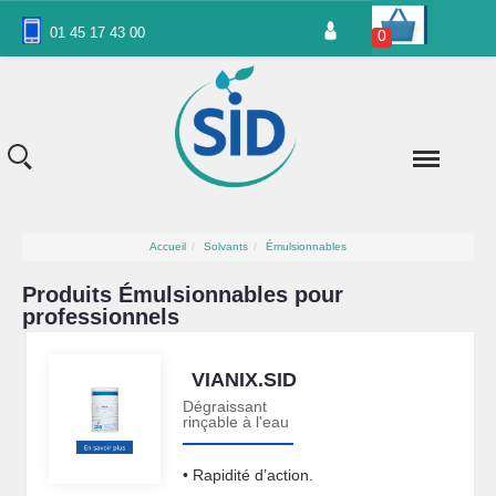
Panneau de gestion des cookies
01 45 17 43 00
0
Accueil
Solvants
Émulsionnables
Produits Émulsionnables pour
professionnels
VIANIX.SID
Dégraissant
rinçable à l'eau
• Rapidité d’action.