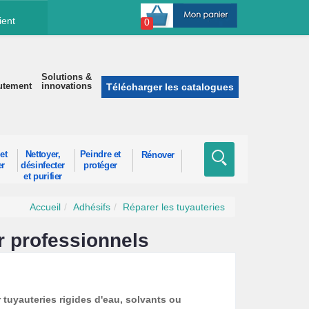
ient
0
Solutions &
utement
innovations
Télécharger les catalogues
et
Nettoyer,
Peindre et
Rénover
er
désinfecter
protéger
et purifier
Accueil
Adhésifs
Réparer les tuyauteries
r professionnels
tuyauteries rigides d'eau, solvants ou