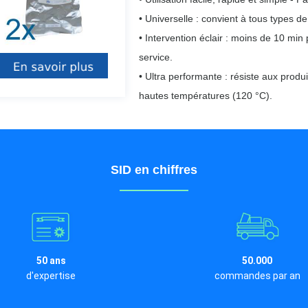
• Universelle : convient à tous types d
• Intervention éclair : moins de 10 min 
service.
• Ultra performante : résiste aux produ
hautes températures (120 °C).
SID en chiffres
50 ans
50.000
d'expertise
commandes par an