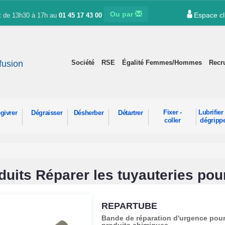
Ou par
Espace cl
et de 13h30 à 17h au
01 45 17 43 00
ffusion
Société
RSE
Égalité Femmes/Hommes
Recr
Fixer -
Lubrifier 
givrer
Dégraisser
Désherber
Détartrer
coller
dégripp
duits Réparer les tuyauteries pou
REPARTUBE
Bande de réparation d'urgence pour 