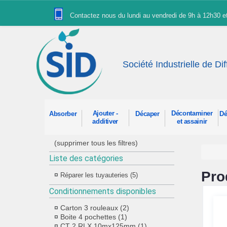
Panneau de gestion des cookies
Contactez nous du lundi au vendredi de 9h à 12h30 
Société Industrielle de Di
Ajouter -
Décontaminer
Absorber
Décaper
Dé
additiver
et assainir
(supprimer tous les filtres)
Liste des catégories
Pro
Réparer les tuyauteries (5)
Conditionnements disponibles
Carton 3 rouleaux (2)
Boite 4 pochettes (1)
CT 2 RLX 10mx125mm (1)