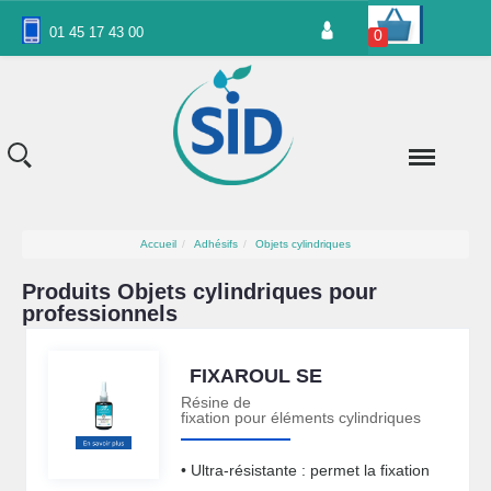
Panneau de gestion des cookies
01 45 17 43 00
0
Accueil
Adhésifs
Objets cylindriques
Produits Objets cylindriques pour
professionnels
FIXAROUL SE
Résine de
fixation pour éléments cylindriques
• Ultra-résistante : permet la fixation