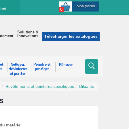
ient
0
Solutions &
utement
innovations
Télécharger les catalogues
et
Nettoyer,
Peindre et
Rénover
er
désinfecter
protéger
et purifier
l
Revêtements et peintures spécifiques
Diluants
s
du matériel