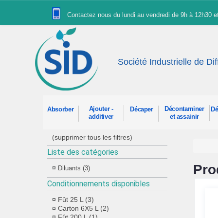
Panneau de gestion des cookies
Contactez nous du lundi au vendredi de 9h à 12h30 
Société Industrielle de Di
Ajouter -
Décontaminer
Absorber
Décaper
Dé
additiver
et assainir
(supprimer tous les filtres)
Liste des catégories
Pro
Diluants (3)
Conditionnements disponibles
Fût 25 L (3)
Carton 6X5 L (2)
Fût 200 L (1)