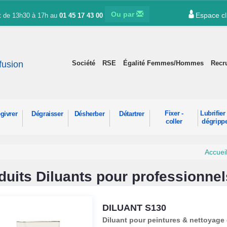
Ou par
Espace cl
et de 13h30 à 17h au
01 45 17 43 00
ffusion
Société
RSE
Égalité Femmes/Hommes
Recr
Fixer -
Lubrifier 
givrer
Dégraisser
Désherber
Détartrer
coller
dégripp
Accuei
duits Diluants pour professionnel
DILUANT S130
Diluant pour peintures & nettoyage 