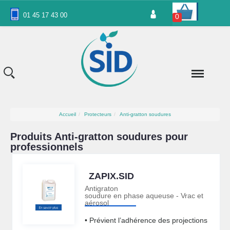
Panneau de gestion des cookies
01 45 17 43 00
0
Accueil
Protecteurs
Anti-gratton soudures
Produits Anti-gratton soudures pour
professionnels
ZAPIX.SID
Antigraton
soudure en phase aqueuse - Vrac et
aérosol
• Prévient l’adhérence des projections