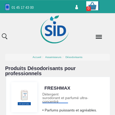
Panneau de gestion des cookies
01 45 17 43 00
0
Accueil
Assainisseurs
Désodorisants
Produits Désodorisants pour
professionnels
FRESHMAX
Détergent
surodorant et parfumé ultra-
concentré
• Parfums puissants et agréables.