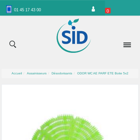
Panneau de gestion des cookies
01 45 17 43 00
0
Accueil
Assainisseurs
Désodorisants
ODOR WC AE PARF ETE Boite 5x2