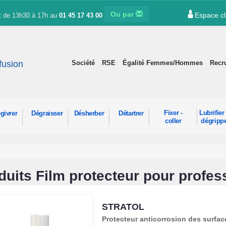
Ou par
Espace cl
et de 13h30 à 17h au
01 45 17 43 00
ffusion
Société
RSE
Égalité Femmes/Hommes
Recr
Fixer -
Lubrifier 
givrer
Dégraisser
Désherber
Détartrer
coller
dégripp
duits Film protecteur pour profes
STRATOL
Protecteur anticorrosion des surfac