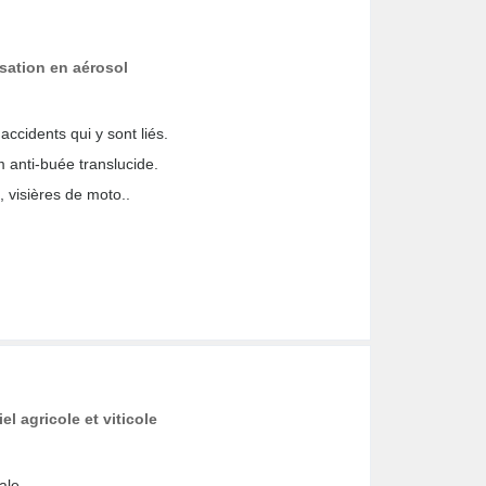
sation en aérosol
ccidents qui y sont liés.
lm anti-buée translucide.
, visières de moto..
l agricole et viticole
ale.