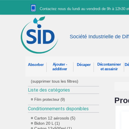
Panneau de gestion des cookies
Contactez nous du lundi au vendredi de 9h à 12h30 
Société Industrielle de Di
Ajouter -
Décontaminer
Absorber
Décaper
Dé
additiver
et assainir
(supprimer tous les filtres)
Liste des catégories
Pro
Film protecteur (9)
Conditionnements disponibles
Carton 12 aérosols (5)
Bidon 20 L (1)
Carton 12x500ml (1)