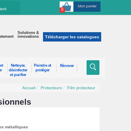
ient
0
Solutions &
utement
innovations
Télécharger les catalogues
et
Nettoyer,
Peindre et
Rénover
er
désinfecter
protéger
et purifier
Accueil
Protecteurs
Film protecteur
sionnels
es métalliques