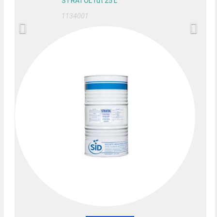
STRATOL fût 25 L
1134001