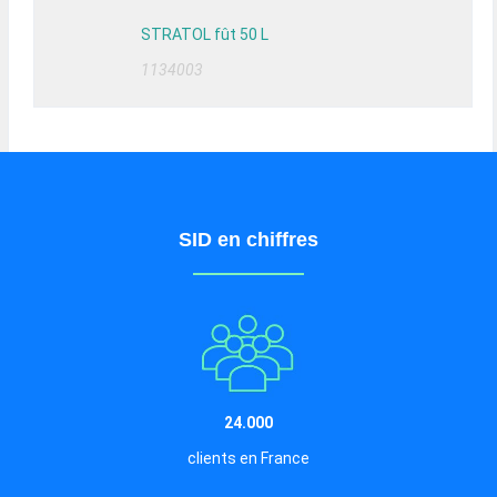
STRATOL fût 50 L
1134003
SID en chiffres
24.000
clients en France