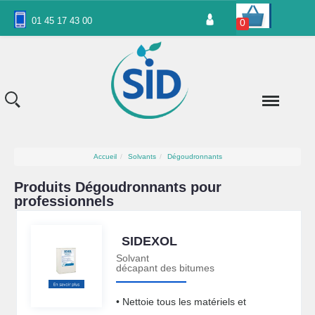
Panneau de gestion des cookies
01 45 17 43 00
0
Accueil
Solvants
Dégoudronnants
Produits Dégoudronnants pour
professionnels
SIDEXOL
Solvant
décapant des bitumes
• Nettoie tous les matériels et