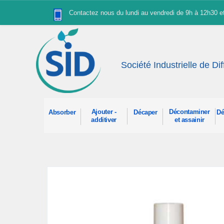
Panneau de gestion des cookies
Contactez nous du lundi au vendredi de 9h à 12h30 
Société Industrielle de Di
Ajouter -
Décontaminer
Absorber
Décaper
Dé
additiver
et assainir