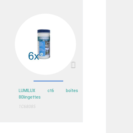
Next
LUMILUX ct6 boîtes
80lingettes
1C68085