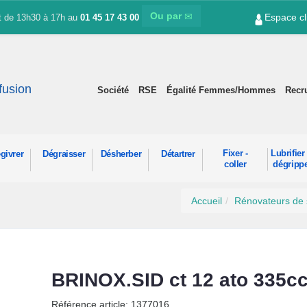
Ou par
Espace cl
et de 13h30 à 17h au
01 45 17 43 00
ffusion
Société
RSE
Égalité Femmes/Hommes
Recr
Fixer -
Lubrifier 
givrer
Dégraisser
Désherber
Détartrer
coller
dégripp
Accueil
Rénovateurs de 
BRINOX.SID ct 12 ato 335c
Référence article: 1377016