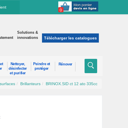
ient
0
Solutions &
utement
innovations
Télécharger les catalogues
et
Nettoyer,
Peindre et
Rénover
er
désinfecter
protéger
et purifier
surfaces
Brillanteurs
BRINOX.SID ct 12 ato 335cc
c