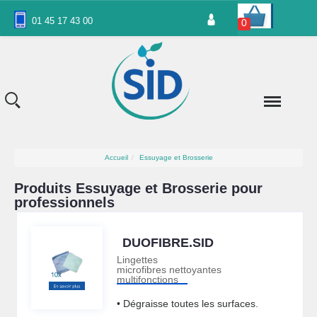
Panneau de gestion des cookies
01 45 17 43 00
0
Accueil
Essuyage et Brosserie
Produits Essuyage et Brosserie pour
professionnels
DUOFIBRE.SID
Lingettes
microfibres nettoyantes
multifonctions
• Dégraisse toutes les surfaces.