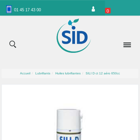
Panneau de gestion des cookies
01 45 17 43 00
0
Accueil
Lubrifiants
Huiles lubrifiantes
SILI D ct 12 aéro 650cc