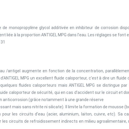
e monopropylène glycol additivée en inhibiteur de corrosion dispos
t liée à la proportion ANTIGEL MPG dans l’eau. Les réglages se font en 
- 31
u /antigel augmente en fonction de la concentration, parallèlement 
’ANTIGEL MPG un excellent fluide caloporteur, c’est à dire un fluide 
ste quelques fluides caloporteurs mais ANTIGEL MPG se distingue p
luide caloporteur de sécurité, qui en cas d’accident sur le circuit et don
tion anticorrosion (grâce notamment à une grande réserve
issant mais sans nitrite ni silicate). Il limite la formation de mousse (b
our les circuits d’eau (acier, aluminium, laiton, cuivre, etc). Sa 
les circuits de refroidissement indirects en milieu agroalimentaire, 