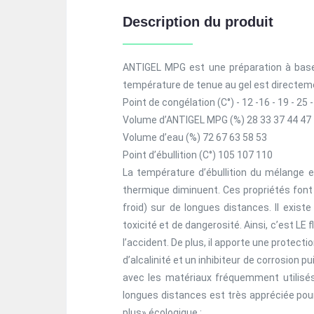
Description du produit
ANTIGEL MPG est une préparation à base d
température de tenue au gel est directemen
Point de congélation (C°) - 12 -16 - 19 - 25 
Volume d’ANTIGEL MPG (%) 28 33 37 44 47
Volume d’eau (%) 72 67 63 58 53
Point d’ébullition (C°) 105 107 110
La température d’ébullition du mélange ea
thermique diminuent. Ces propriétés font d
froid) sur de longues distances. Il exi
toxicité et de dangerosité. Ainsi, c’est LE f
l’accident. De plus, il apporte une protec
d’alcalinité et un inhibiteur de corrosion pu
avec les matériaux fréquemment utilisés p
longues distances est très appréciée pour 
plus» écologique :