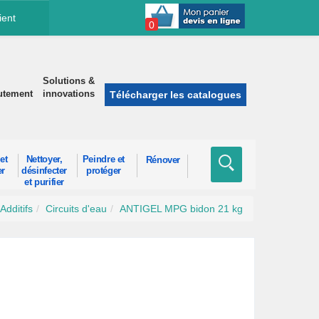
ient
0
Solutions &
utement
innovations
Télécharger les catalogues
et
Nettoyer,
Peindre et
Rénover
er
désinfecter
protéger
et purifier
Additifs
Circuits d'eau
ANTIGEL MPG bidon 21 kg