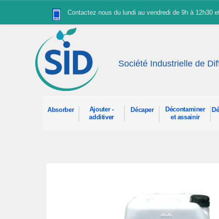
Panneau de gestion des cookies
Contactez nous du lundi au vendredi de 9h à 12h30 
Société Industrielle de Di
Ajouter -
Décontaminer
Absorber
Décaper
Dé
additiver
et assainir