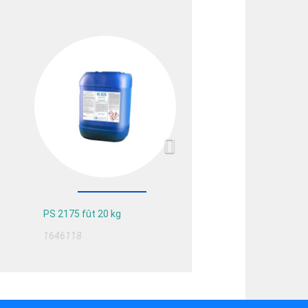
Next
PS 2175 fût 20 kg
1646118