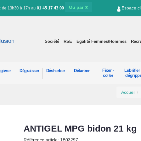
Ou par
Espace cl
et de 13h30 à 17h au
01 45 17 43 00
ffusion
Société
RSE
Égalité Femmes/Hommes
Recr
Fixer -
Lubrifier 
givrer
Dégraisser
Désherber
Détartrer
coller
dégripp
Accueil
ANTIGEL MPG bidon 21 kg
Référence article: 1B03297