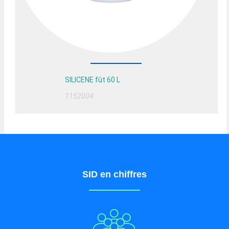
SILICENE fût 60 L
1152004
SID en chiffres