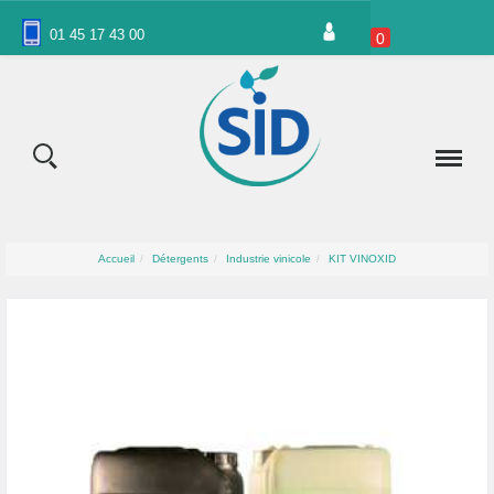
Panneau de gestion des cookies
01 45 17 43 00
0
Accueil
Détergents
Industrie vinicole
KIT VINOXID