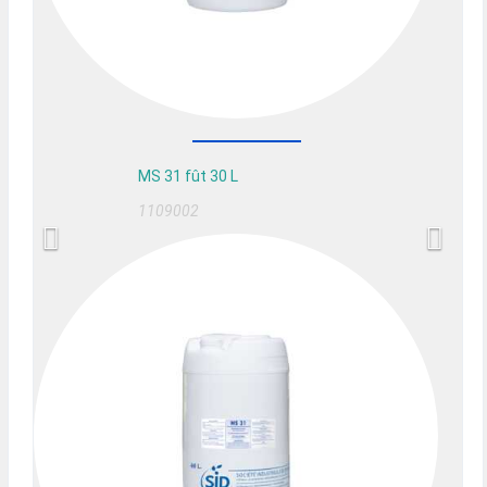
MS 31 fût 30 L
1109002