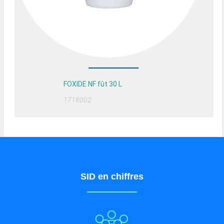
FOXIDE NF fût 30 L
1718002
SID en chiffres