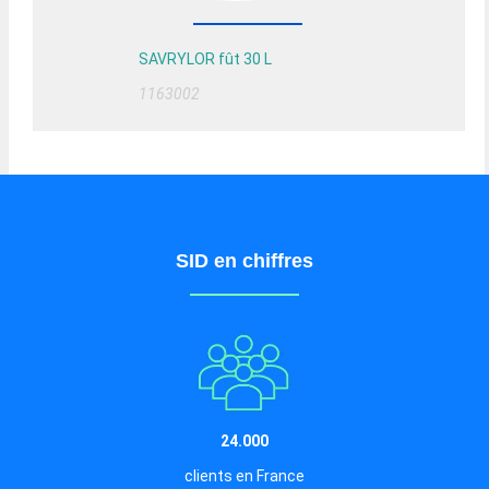
SAVRYLOR fût 30 L
1163002
SID en chiffres
24.000
clients en France