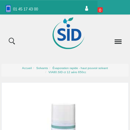
Panneau de gestion des cookies
01 45 17 43 00
0
Accueil
Solvants
Évaporation rapide - haut pouvoir solvant
VIA80.SID ct 12 aéro 650cc