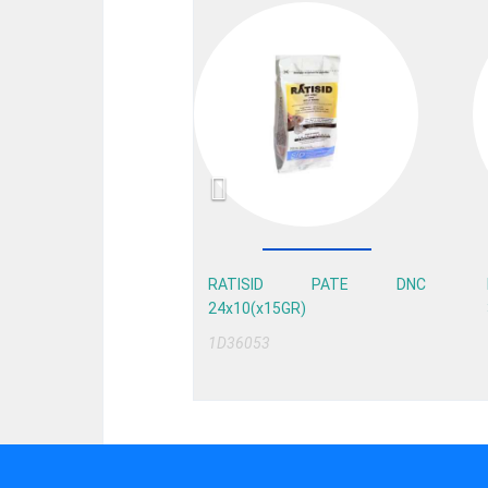
Previous
RATISID PATE DNC
24x10(x15GR)
1D36053