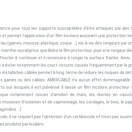
ence pour tous les supports susceptibles d'être attaqués par des
oi et permet l'application d'un film incolore assurant une protection 
ériau (gaines, mousse, plastique, coque …) vis-à-vis des rongeurs par un
menthe-eucalyptus que libère le film protecteur, puis si le rongeur déc
 l'inciter à continuer et il renoncera à ronger la surface traitée. A
e à éviter notamment les court-circuits causés fréquemment par le g
installation câblée permet à long terme de réduire les risques de dét
 des gaines ou des câbles. AMERCABLE n'a aucun effet dommageable s
ts sur lesquels il est pulvérisé. Il laisse un film incolore protecte
ique notamment issues d'amidon de maïs, les durites en caoutch
s mousses d'isolation et de capitonnage, les cordages, le bois, le pap
ragondins …).
de, il ne requiert pas l'obtention d'un certibiocide et n'est pas sou
s produits particuliers.