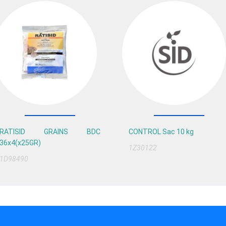
RATISID GRAINS BDC
CONTROL Sac 10 kg
36x4(x25GR)
1Z30122
1D98490