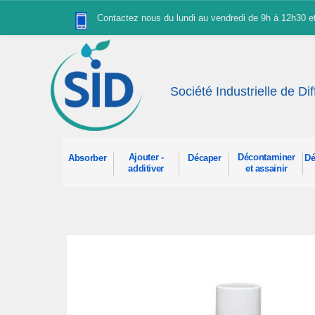
Panneau de gestion des cookies
Contactez nous du lundi au vendredi de 9h à 12h30 
Société Industrielle de Di
Ajouter -
Décontaminer
Absorber
Décaper
Dé
additiver
et assainir