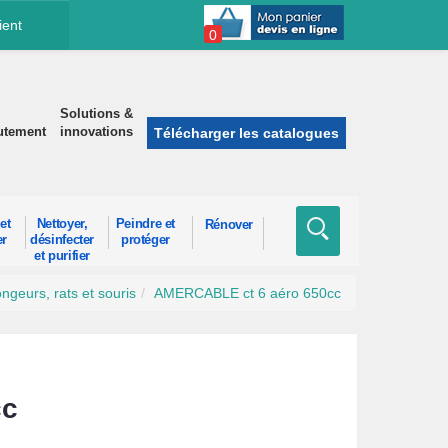
ient
0
Solutions &
utement
innovations
Télécharger les catalogues
et
Nettoyer,
Peindre et
Rénover
er
désinfecter
protéger
et purifier
ongeurs, rats et souris
AMERCABLE ct 6 aéro 650cc
cc