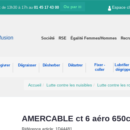
Ou par
Espace cl
et de 13h30 à 17h au
01 45 17 43 00
ffusion
Société
RSE
Égalité Femmes/Hommes
Recr
Fixer -
Lubrifier 
givrer
Dégraisser
Désherber
Détartrer
coller
dégripp
Accueil
Lutte contre les nuisibles
Lutte contre les r
AMERCABLE ct 6 aéro 650
Référence article: 1D44481