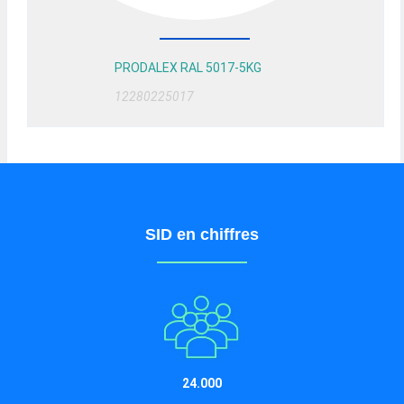
PRODALEX RAL 5017-5KG
12280225017
SID en chiffres
24.000