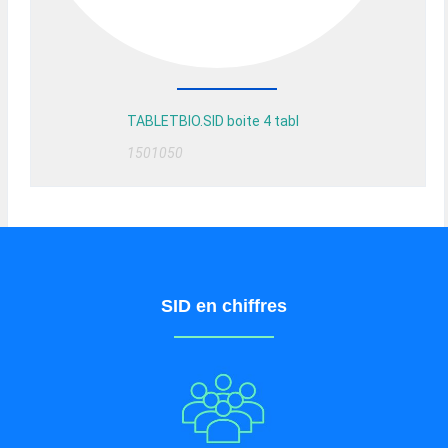
TABLETBIO.SID boite 4 tabl
1501050
SID en chiffres