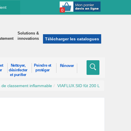
ient
0
Solutions &
utement
innovations
Télécharger les catalogues
et
Nettoyer,
Peindre et
Rénover
er
désinfecter
protéger
et purifier
 de classement inflammable
VIAFLUX.SID fût 200 L