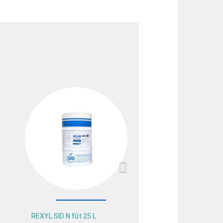
Next
REXYL.SID N fût 25 L