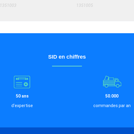
1351003
1351005
SID en chiffres
50 ans
50.000
d'expertise
commandes par an