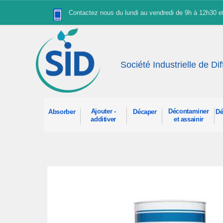
Panneau de gestion des cookies
Contactez nous du lundi au vendredi de 9h à 12h30 
Société Industrielle de Di
Ajouter -
Décontaminer
Absorber
Décaper
Dé
additiver
et assainir