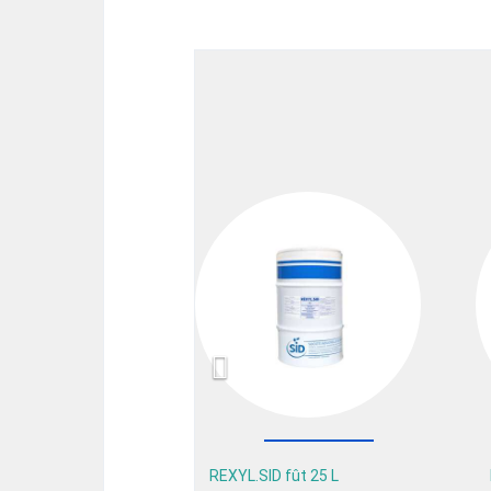
Previous
REXYL.SID fût 25 L