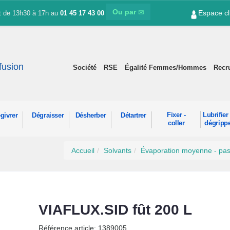
Ou par
Espace cl
et de 13h30 à 17h au
01 45 17 43 00
ffusion
Société
RSE
Égalité Femmes/Hommes
Recr
Fixer -
Lubrifier 
givrer
Dégraisser
Désherber
Détartrer
coller
dégripp
Accueil
Solvants
Évaporation moyenne - pas
VIAFLUX.SID fût 200 L
Référence article: 1389005