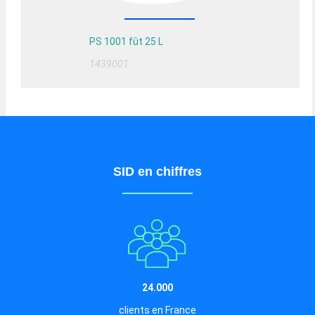
PS 1001 fût 25 L
1439001
SID en chiffres
24.000
clients en France