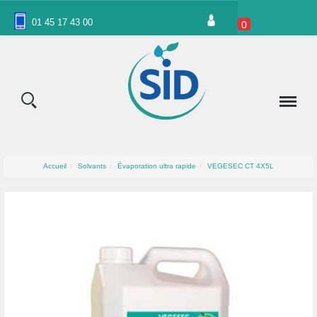
Panneau de gestion des cookies
01 45 17 43 00
0
Accueil
Solvants
Évaporation ultra rapide
VEGESEC CT 4X5L