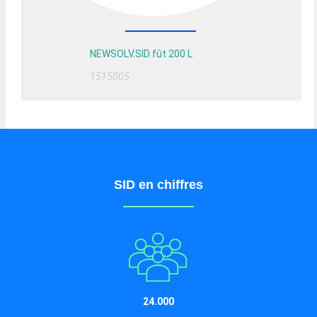
NEWSOLV.SID fût 200 L
1515005
SID en chiffres
24.000