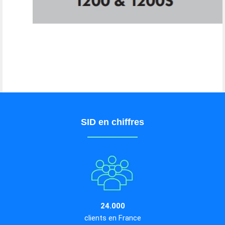
SID en chiffres
24.000
clients en France