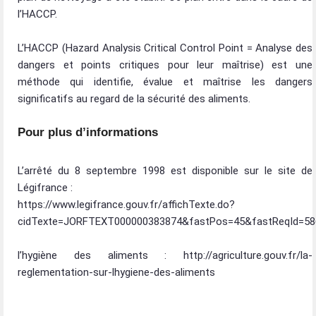
l’HACCP.
L’HACCP (Hazard Analysis Critical Control Point = Analyse des
dangers et points critiques pour leur maîtrise) est une
méthode qui identifie, évalue et maîtrise les dangers
significatifs au regard de la sécurité des aliments.
Pour plus d’informations
L’arrêté du 8 septembre 1998 est disponible sur le site de
Légifrance :
https://www.legifrance.gouv.fr/affichTexte.do?
cidTexte=JORFTEXT000000383874&fastPos=45&fastReqId=586
l’hygiène des aliments : http://agriculture.gouv.fr/la-
reglementation-sur-lhygiene-des-aliments