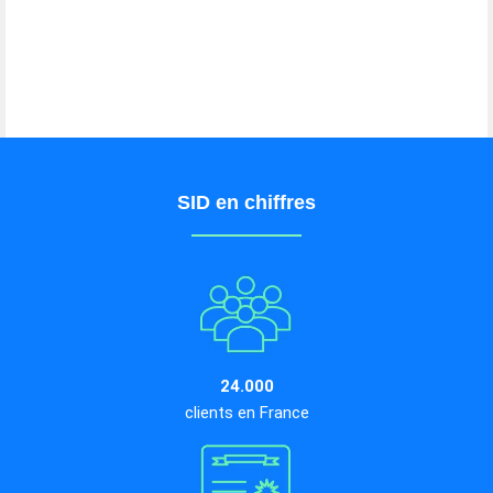
SID en chiffres
24.000
clients en France