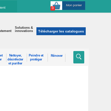
ient
0
Solutions &
utement
innovations
Télécharger les catalogues
et
Nettoyer,
Peindre et
Rénover
er
désinfecter
protéger
et purifier