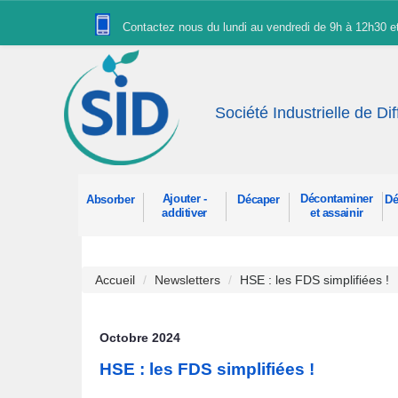
Panneau de gestion des cookies
Contactez nous du lundi au vendredi de 9h à 12h30 
Société Industrielle de Di
Ajouter -
Décontaminer
Absorber
Décaper
Dé
additiver
et assainir
Accueil
Newsletters
HSE : les FDS simplifiées !
Octobre 2024
HSE : les FDS simplifiées !