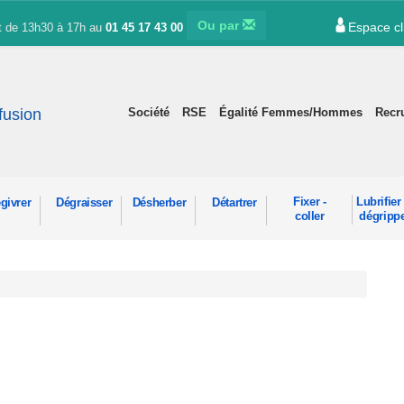
Ou par
Espace cl
et de 13h30 à 17h au
01 45 17 43 00
ffusion
Société
RSE
Égalité Femmes/Hommes
Recr
Fixer -
Lubrifier 
givrer
Dégraisser
Désherber
Détartrer
coller
dégripp