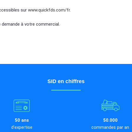
ccessibles sur
www.quickfds.com/fr.
e demande à votre commercial.
SID en chiffres
50 ans
50.000
d'expertise
commandes par an