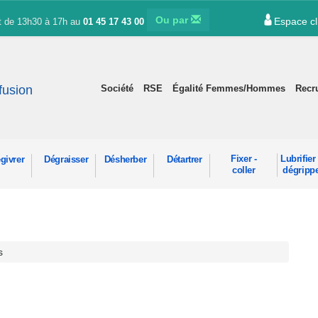
Ou par
Espace cl
et de 13h30 à 17h au
01 45 17 43 00
ffusion
Société
RSE
Égalité Femmes/Hommes
Recr
Fixer -
Lubrifier 
givrer
Dégraisser
Désherber
Détartrer
coller
dégripp
s