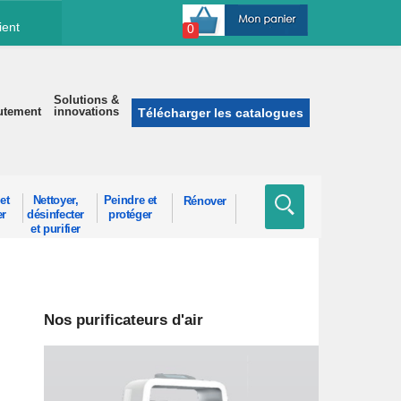
ient
0
Solutions &
utement
innovations
Télécharger les catalogues
et
Nettoyer,
Peindre et
Rénover
er
désinfecter
protéger
et purifier
Nos purificateurs d'air