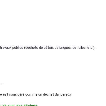
avaux publics (déchets de béton, de briques, de tuiles, etc.).
….
ue est considéré comme un déchet dangereux
u de suivi des déchets