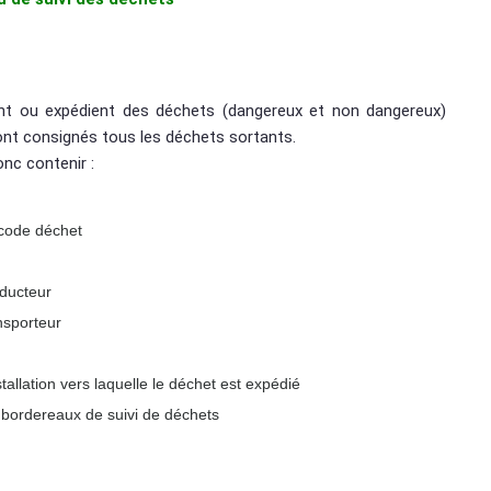
ent ou expédient des déchets (dangereux et non dangereux)
sont consignés tous les déchets sortants.
onc contenir :
 code déchet
oducteur
ansporteur
stallation vers laquelle le déchet est expédié
bordereaux de suivi de déchets