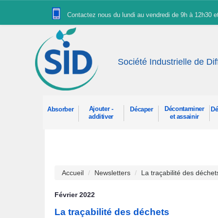
Panneau de gestion des cookies
Contactez nous du lundi au vendredi de 9h à 12h30 
Société Industrielle de Di
Ajouter -
Décontaminer
Absorber
Décaper
Dé
additiver
et assainir
Accueil
Newsletters
La traçabilité des déchet
Février 2022
La traçabilité des déchets