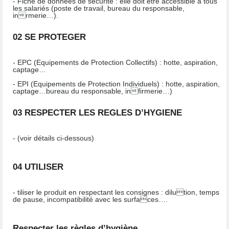
- Fiche de données de sécurité : elle doit être accessible à tous
les salariés (poste de travail, bureau du responsable,
inrmerie…).
02 SE PROTEGER
- EPC (Equipements de Protection Collectifs) : hotte, aspiration,
captage…
- EPI (Equipements de Protection Individuels) : hotte, aspiration,
captage…bureau du responsable, infirmerie…)
03 RESPECTER LES REGLES D’HYGIENE
- (voir détails ci-dessous)
04 UTILISER
- tiliser le produit en respectant les consignes : dilution, temps
de pause, incompatibilité avec les surfaces….
Respecter les règles d’hygiène