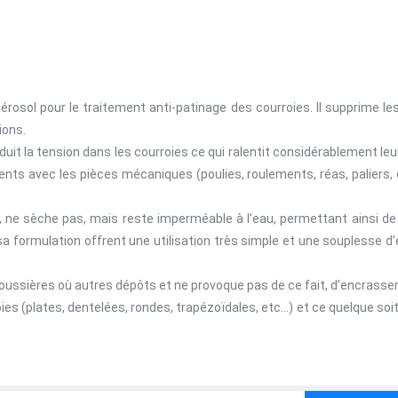
osol pour le traitement anti-patinage des courroies. Il supprime les
ions.
uit la tension dans les courroies ce qui ralentit considérablement leur 
ts avec les pièces mécaniques (poulies, roulements, réas, paliers, 
as, ne sèche pas, mais reste imperméable à l’eau, permettant ainsi d
 formulation offrent une utilisation très simple et une souplesse d’
 poussières où autres dépôts et ne provoque pas de ce fait, d’encrass
es (plates, dentelées, rondes, trapézoïdales, etc…) et ce quelque soit 