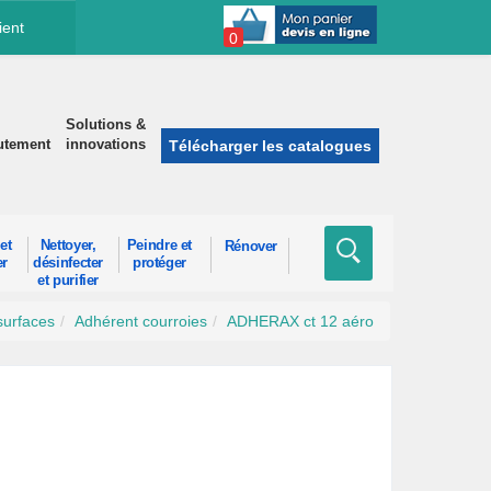
ient
0
Solutions &
utement
innovations
Télécharger les catalogues
et
Nettoyer,
Peindre et
Rénover
er
désinfecter
protéger
et purifier
surfaces
Adhérent courroies
ADHERAX ct 12 aéro