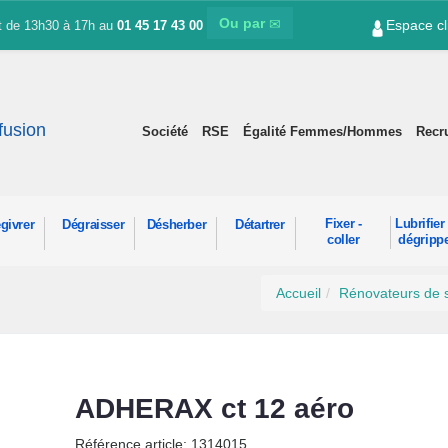
Ou par
Espace cl
et de 13h30 à 17h au
01 45 17 43 00
ffusion
Société
RSE
Égalité Femmes/Hommes
Recr
Fixer -
Lubrifier 
givrer
Dégraisser
Désherber
Détartrer
coller
dégripp
Accueil
Rénovateurs de 
ADHERAX ct 12 aéro
Référence article: 1314015