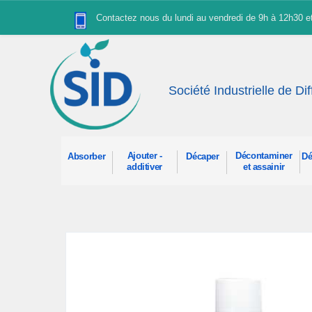
Panneau de gestion des cookies
Contactez nous du lundi au vendredi de 9h à 12h30 
Société Industrielle de Di
Ajouter -
Décontaminer
Absorber
Décaper
Dé
additiver
et assainir