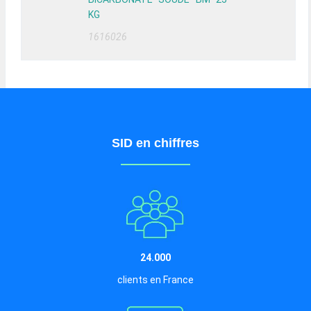
KG
1616026
SID en chiffres
24.000
clients en France