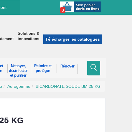
ient
0
Solutions &
utement
innovations
Télécharger les catalogues
et
Nettoyer,
Peindre et
Rénover
er
désinfecter
protéger
et purifier
e
Aérogomme
BICARBONATE SOUDE BM 25 KG
25 KG