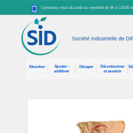
Panneau de gestion des cookies
Contactez nous du lundi au vendredi de 9h à 12h30 
Société Industrielle de Di
Ajouter -
Décontaminer
Absorber
Décaper
Dé
additiver
et assainir