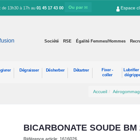
Ou par
Espace cl
et de 13h30 à 17h au
01 45 17 43 00
ffusion
Société
RSE
Égalité Femmes/Hommes
Recr
Fixer -
Lubrifier 
givrer
Dégraisser
Désherber
Détartrer
coller
dégripp
Accueil
Aérogommag
BICARBONATE SOUDE BM 
Référence article: 1616026