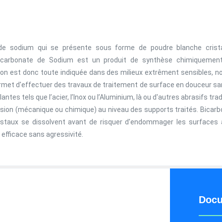
e sodium qui se présente sous forme de poudre blanche cristal
Bicarbonate de Sodium est un produit de synthèse chimiquement 
tion est donc toute indiquée dans des milieux extrêment sensibles, n
met d'effectuer des travaux de traitement de surface en douceur sans 
ntes tels que l’acier, l’Inox ou l’Aluminium, là ou d'autres abrasifs tra
osion (mécanique ou chimique) au niveau des supports traités. Bicarbo
ristaux se dissolvent avant de risquer d'endommager les surfaces a
 efficace sans agressivité.
Docu