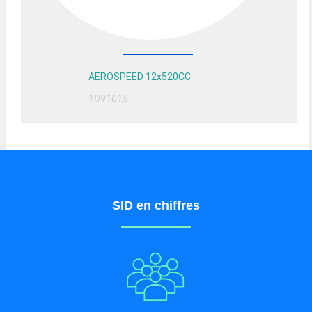
AEROSPEED 12x520CC
1D91015
SID en chiffres