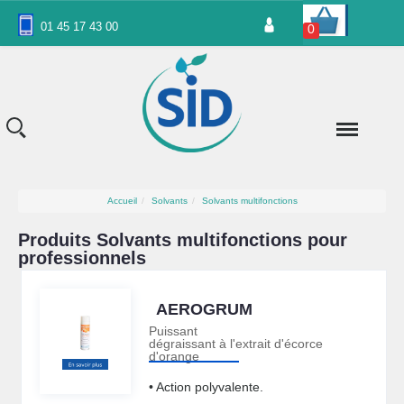
Panneau de gestion des cookies
01 45 17 43 00
0
Accueil
Solvants
Solvants multifonctions
Produits Solvants multifonctions pour
professionnels
AEROGRUM
Puissant
dégraissant à l'extrait d'écorce
d'orange
• Action polyvalente.