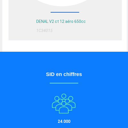
DENAL V2 ct 12 aéro 650cc
1C34015
SID en chiffres
24.000