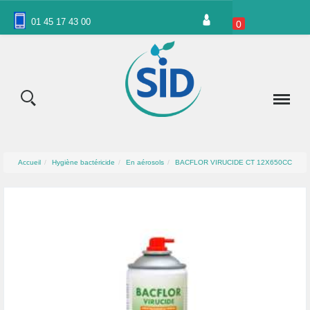
Panneau de gestion des cookies
01 45 17 43 00
0
Accueil
Hygiène bactéricide
En aérosols
BACFLOR VIRUCIDE CT 12X650CC