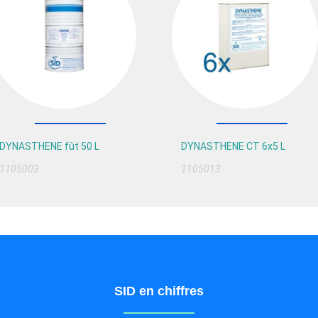
DYNASTHENE fût 50 L
DYNASTHENE CT 6x5 L
1105003
1105013
SID en chiffres