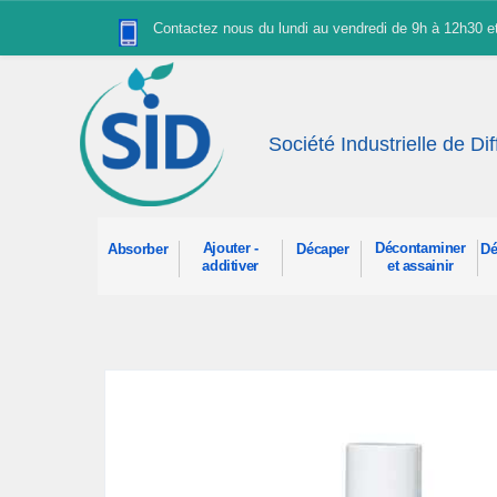
Panneau de gestion des cookies
Contactez nous du lundi au vendredi de 9h à 12h30 
Société Industrielle de Di
Ajouter -
Décontaminer
Absorber
Décaper
Dé
additiver
et assainir