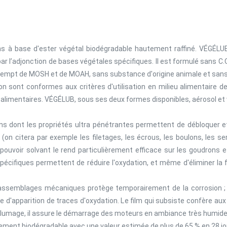
s à base d'ester végétal biodégradable hautement raffiné. VÉGÉLUB
par l’adjonction de bases végétales spécifiques. Il est formulé sans C.O
 est exempt de MOSH et de MOAH, sans substance d'origine animale et san
tion sont conformes aux critères d'utilisation en milieu alimentaire 
 alimentaires. VÉGÉLUB, sous ses deux formes disponibles, aérosol et 
ns dont les propriétés ultra pénétrantes permettent de débloquer 
on citera par exemple les filetages, les écrous, les boulons, les ser
 pouvoir solvant le rend particulièrement efficace sur les goudrons e
cifiques permettent de réduire l'oxydation, et même d'éliminer la fl
assemblages mécaniques protège temporairement de la corrosion ; il
 d'apparition de traces d'oxydation. Le film qui subsiste confère au
'allumage, il assure le démarrage des moteurs en ambiance très humide
ment biodégradable avec une valeur estimée de plus de 65 % en 28 j