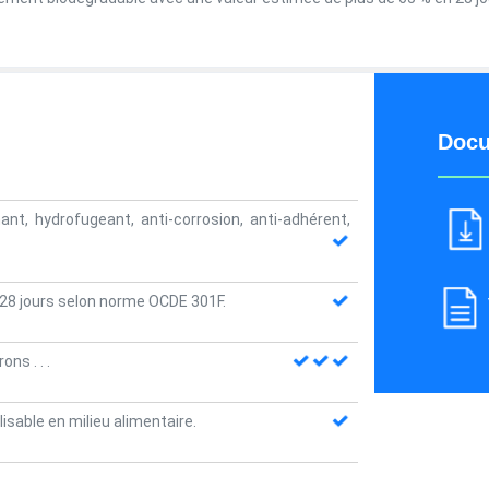
Docu
nant, hydrofugeant, anti-corrosion, anti-adhérent,
 28 jours selon norme OCDE 301F.
rons .
.
.
sable en milieu alimentaire.