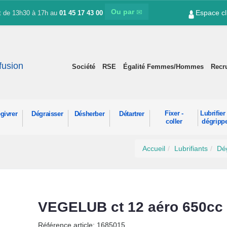
Ou par
Espace cl
et de 13h30 à 17h au
01 45 17 43 00
ffusion
Société
RSE
Égalité Femmes/Hommes
Recr
Fixer -
Lubrifier 
givrer
Dégraisser
Désherber
Détartrer
coller
dégripp
Accueil
Lubrifiants
Dég
VEGELUB ct 12 aéro 650cc
Référence article: 1685015