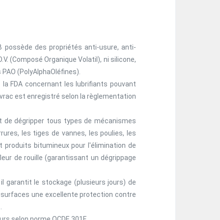
 possède des propriétés anti-usure, anti-
.V. (Composé Organique Volatil), ni silicone,
s PAO (PolyAlphaOléfines).
de la FDA concernant les lubrifiants pouvant
vrac est enregistré selon la règlementation
et de dégripper tous types de mécanismes
rures, les tiges de vannes, les poulies, les
t produits bitumineux pour l'élimination de
eur de rouille (garantissant un dégrippage
 garantit le stockage (plusieurs jours) de
x surfaces une excellente protection contre
.
ours selon norme OCDE 301F.