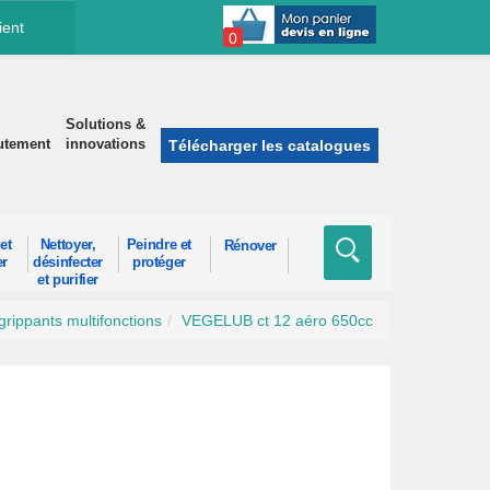
ient
0
Solutions &
utement
innovations
Télécharger les catalogues
et
Nettoyer,
Peindre et
Rénover
er
désinfecter
protéger
et purifier
rippants multifonctions
VEGELUB ct 12 aéro 650cc