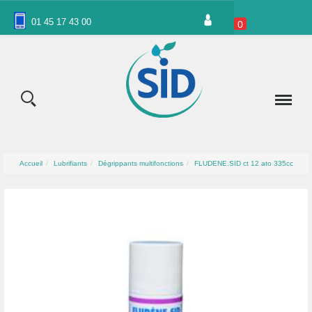
Panneau de gestion des cookies
01 45 17 43 00
0
Accueil
Lubrifiants
Dégrippants multifonctions
FLUDENE.SID ct 12 ato 335cc