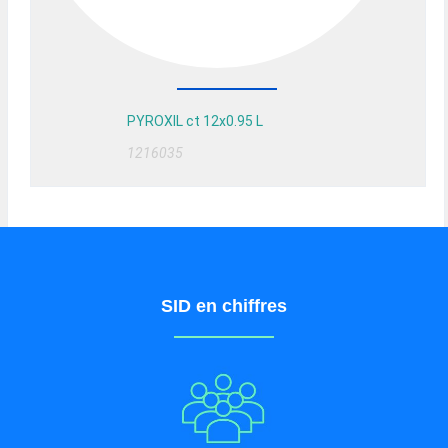
PYROXIL ct 12x0.95 L
1216035
SID en chiffres