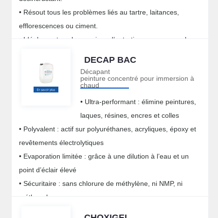
• Résout tous les problèmes liés au tartre, laitances,
efflorescences ou ciment.
• Idéal pour tous les services d’entretien comme pour les
grandes rénovations.
DECAP BAC
Décapant
peinture concentré pour immersion à
chaud
• Ultra-performant : élimine peintures,
laques, résines, encres et colles
• Polyvalent : actif sur polyuréthanes, acryliques, époxy et
revêtements électrolytiques
• Evaporation limitée : grâce à une dilution à l’eau et un
point d’éclair élevé
• Sécuritaire : sans chlorure de méthylène, ni NMP, ni
méthanol
CHOXIGEL