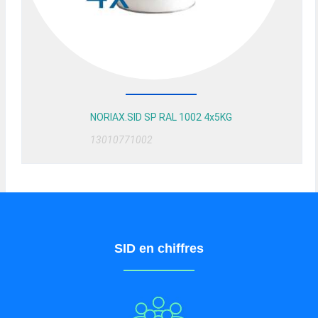
NORIAX.SID SP RAL 1002 4x5KG
13010771002
SID en chiffres